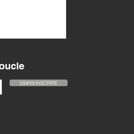
 toute confiance.
boucle
S&#39;INSCRIRE