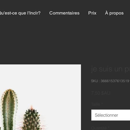
u'est-ce que l'Inclr?
Commentaires
Prix
À propos
je suis un p
SKU : 36661537613519
Prix
7,50 $AU
Taille
*
Sélectionner
Quantité
*