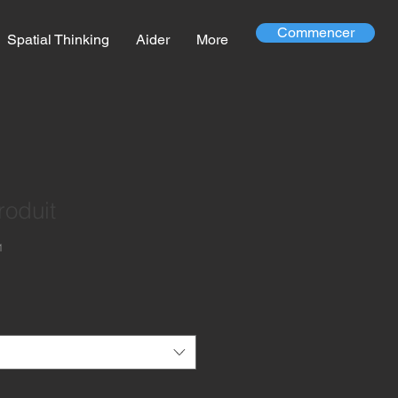
Commencer
Spatial Thinking
Aider
More
roduit
1