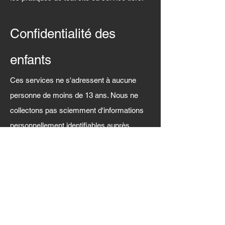
Confidentialité des
enfants
Ces services ne s'adressent à aucune
personne de moins de 13 ans. Nous ne
collectons pas sciemment d'informations
personnellement identifiables auprès
d'enfants de moins de 13 ans. Si nous
découvrons qu'un enfant de moins de 13
ans nous a fourni des informations
personnelles, nous les supprimons
immédiatement de nos serveurs. Si vous
êtes un parent ou un tuteur et que vous