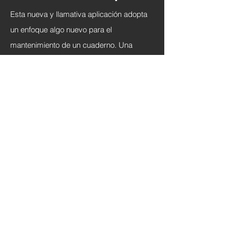
Esta nueva y llamativa aplicación adopta
un enfoque algo nuevo para el
mantenimiento de un cuaderno. Una
interfaz gráfica audaz de círculos que
forman núcleos o 'grupos' de información
digital dispar (de ahí el nombre, una
abreviatura de Information Cluster). Con la
desaparición de los navegadores que
incorporan la toma de notas, Inclr llena un
vacío para la escritura basada en la
investigación. A pesar de su nombre
menos que memorable, esperamos que
Inclr genere una audiencia leal para que el
producto permanezca el tiempo suficiente
para justificar la inclusión de notas en él.