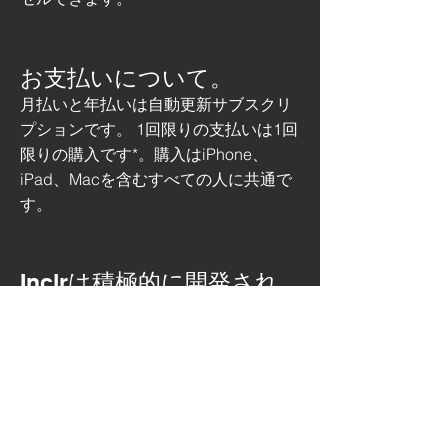
お支払いについて。
月払いと年払いは自動更新サブスクリ
プションです。 1回限りの支払いは1回
限りの購入です*。購入はiPhone、
iPad、Macを含むすべての人に共通で
す。
Inclrは積極的に開発され
ていますか？
絶対に！私たちは滞在するためにここ
にいます。このウェブサイトを含め、
Inclrのすべてを積極的に改善していま
す！近い将来、Inclrが存在するはずの
場所への道のりは約30％に過ぎませ