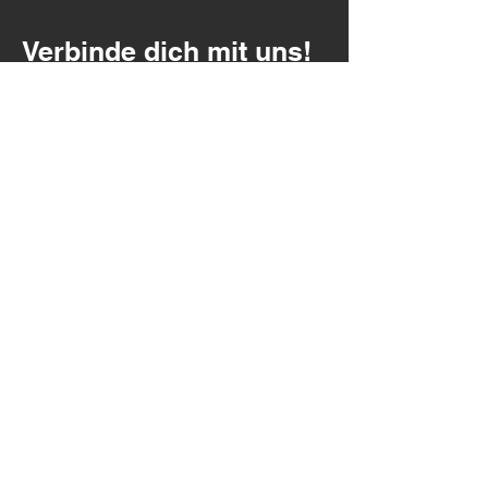
Verbinde dich mit uns!
ken@inclr.com
Bleiben Sie auf dem
Laufenden
ANMELDEN
Pressemappe