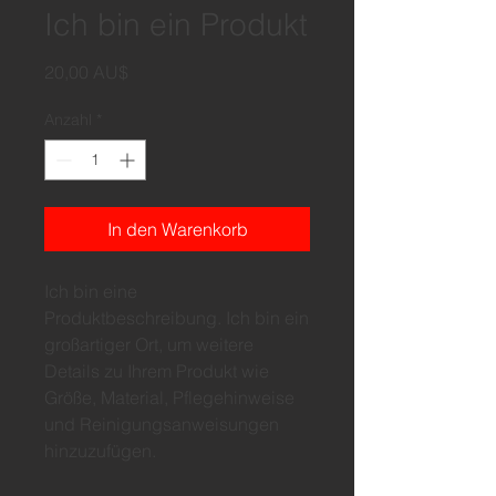
Ich bin ein Produkt
Preis
20,00 AU$
Anzahl
*
In den Warenkorb
Ich bin eine 
Produktbeschreibung. Ich bin ein 
großartiger Ort, um weitere 
Details zu Ihrem Produkt wie 
Größe, Material, Pflegehinweise 
und Reinigungsanweisungen 
hinzuzufügen.